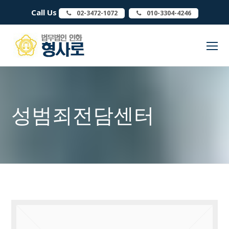
Call Us
02-3472-1072
010-3304-4246
O
Mo
M
성범죄전담센터