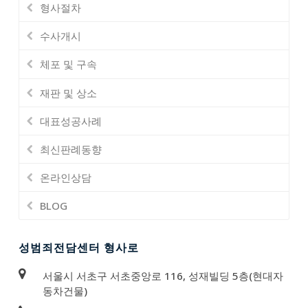
형사절차
수사개시
체포 및 구속
재판 및 상소
대표성공사례
최신판례동향
온라인상담
BLOG
성범죄전담센터 형사로
서울시 서초구 서초중앙로 116, 성재빌딩 5층(현대자
동차건물)