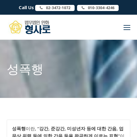
Call Us
02-3472-1072
010-3304-4246
O
Mo
M
성폭행
성폭행
이란,
“강간, 준강간, 미성년자 등에 대한 간음, 업
무상 위력 등에 의한 간음 등을 완곡하게 이르는 표현”
이