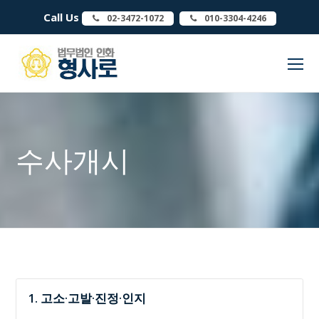
Call Us
02-3472-1072
010-3304-4246
O
Mo
M
수사개시
1. 고소·고발·진정·인지