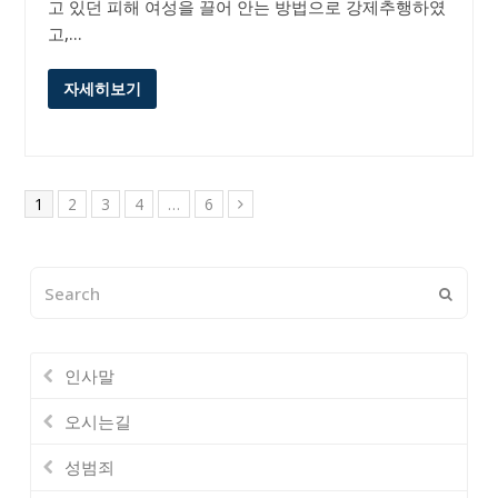
고 있던 피해 여성을 끌어 안는 방법으로 강제추행하였
고,…
자세히보기
Page
Page
Page
Page
Page
1
2
3
4
…
6
Next
Search
Submi
인사말
오시는길
성범죄