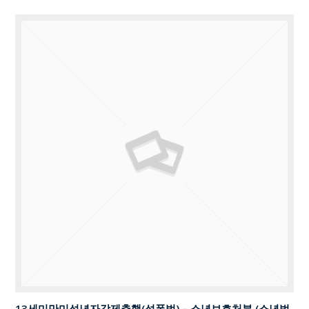
13세미만미성년자강제추행(성폭법) – 소년보호처분 (소년법