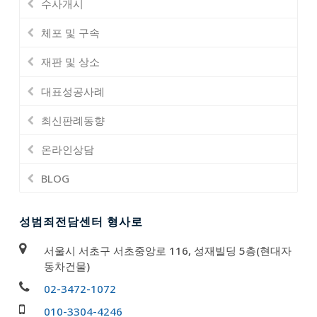
수사개시
체포 및 구속
재판 및 상소
대표성공사례
최신판례동향
온라인상담
BLOG
성범죄전담센터 형사로
서울시 서초구 서초중앙로 116, 성재빌딩 5층(현대자
동차건물)
02-3472-1072
010-3304-4246