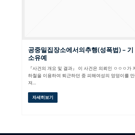
공중밀집장소에서의추행(성폭법) – 기
소유예
『사건의 개요 및 결과』 이 사건은 의뢰인 ㅇㅇㅇ가 
하철을 이용하여 퇴근하던 중 피해여성의 엉덩이를 만
져…
자세히보기