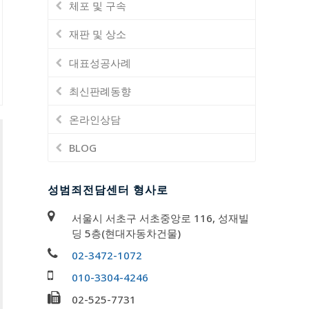
체포 및 구속
재판 및 상소
대표성공사례
최신판례동향
온라인상담
BLOG
성범죄전담센터 형사로
서울시 서초구 서초중앙로 116, 성재빌
딩 5층(현대자동차건물)
02-3472-1072
010-3304-4246
02-525-7731