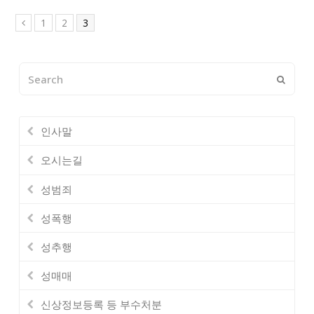
Page
Page
Page
1
2
3
Previous
Search
Submi
인사말
오시는길
성범죄
성폭행
성추행
성매매
신상정보등록 등 부수처분