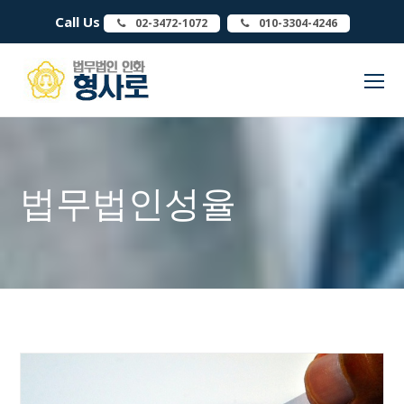
Call Us
02-3472-1072
010-3304-4246
O
Mo
M
법무법인성율