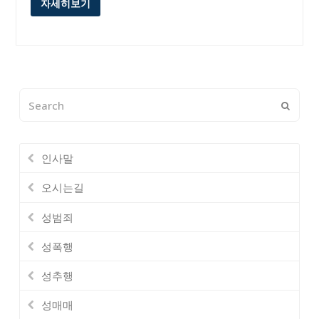
자세히보기
Search
Submi
인사말
오시는길
성범죄
성폭행
성추행
성매매