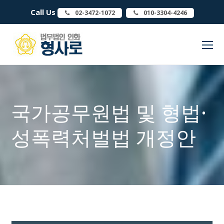
Call Us
02-3472-1072
010-3304-4246
O
Mo
M
국가공무원법 및 형법·
성폭력처벌법 개정안