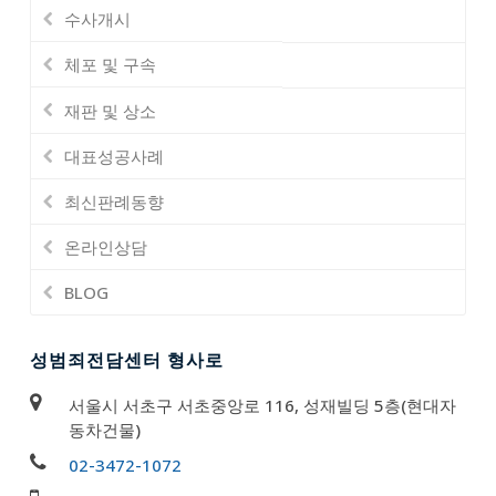
수사개시
체포 및 구속
재판 및 상소
대표성공사례
최신판례동향
온라인상담
BLOG
성범죄전담센터 형사로
서울시 서초구 서초중앙로 116, 성재빌딩 5층(현대자
동차건물)
02-3472-1072