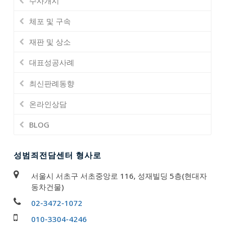
수사개시
체포 및 구속
재판 및 상소
대표성공사례
최신판례동향
온라인상담
BLOG
성범죄전담센터 형사로
서울시 서초구 서초중앙로 116, 성재빌딩 5층(현대자
동차건물)
02-3472-1072
010-3304-4246