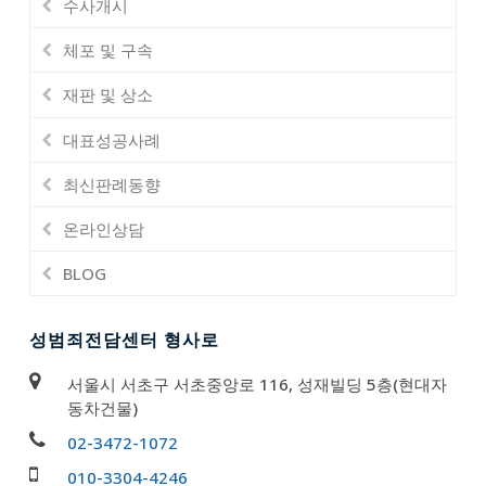
수사개시
체포 및 구속
재판 및 상소
대표성공사례
최신판례동향
온라인상담
BLOG
성범죄전담센터 형사로
서울시 서초구 서초중앙로 116, 성재빌딩 5층(현대자
동차건물)
02-3472-1072
010-3304-4246