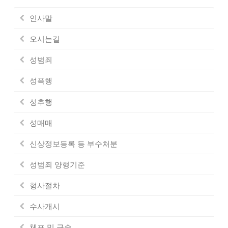
인사말
오시는길
성범죄
성폭행
성추행
성매매
신상정보등록 등 부수처분
성범죄 양형기준
형사절차
수사개시
체포 및 구속