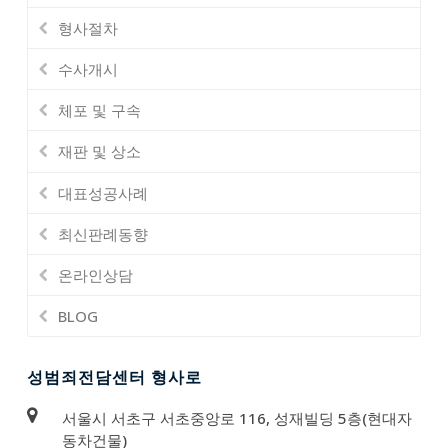
형사절차
수사개시
체포 및 구속
재판 및 상소
대표성공사례
최신판례동향
온라인상담
BLOG
성범죄전담센터 형사로
서울시 서초구 서초중앙로 116, 성재빌딩 5층(현대자
동차건물)