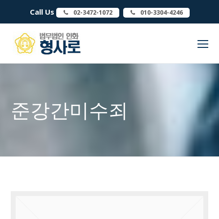
Call Us
02-3472-1072
010-3304-4246
O
Mo
M
준강간미수죄