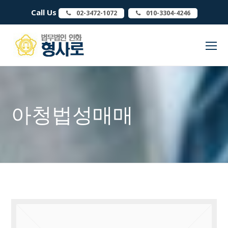
Call Us
02-3472-1072
010-3304-4246
O
Mo
M
아청법성매매