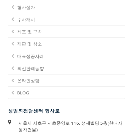
형사절차
수사개시
체포 및 구속
재판 및 상소
대표성공사례
최신판례동향
온라인상담
BLOG
성범죄전담센터 형사로
서울시 서초구 서초중앙로 116, 성재빌딩 5층(현대자
동차건물)