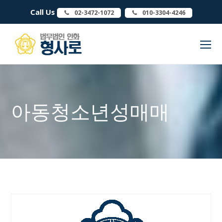
Call Us
02-3472-1072
010-3304-4246
O
Mo
M
아동청소년성매매