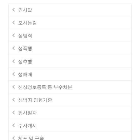
인사말
오시는길
성범죄
성폭행
성추행
성매매
신상정보등록 등 부수처분
성범죄 양형기준
형사절차
수사개시
체포 및 구속