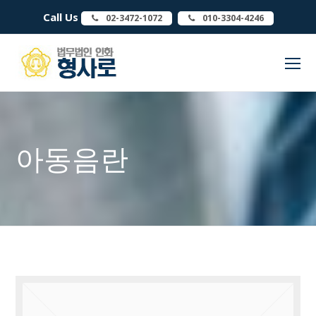
Call Us
02-3472-1072
010-3304-4246
O
Mo
M
아동음란