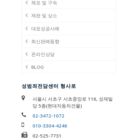
체포 및 구속
재판 및 상소
대표성공사례
최신판례동향
온라인상담
BLOG
성범죄전담센터 형사로
서울시 서초구 서초중앙로 116, 성재빌
딩 5층(현대자동차건물)
02-3472-1072
010-3304-4246
02-525-7731